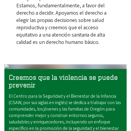
Estamos, fundamentalmente, a favor del
derecho a decidir. Apoyamos el derecho a
elegir las propias decisiones sobre salud
reproductiva y creemos que el acceso
equitativo a una atención sanitaria de alta
calidad es un derecho humano básico.
Creemos que la violencia se puede
prevenir
El Centro para la Seguridad y el Bienestar de la Infancia
(CSAW, por sus siglas en inglés) se dedica a trabajar con las
comunidades, los jóvenes y las familias de Oregón para
comprender mejor y construir entornos seguros,
saludables y enriquecedores, incluyendo un enfoque
específico en la promoción de la seguridad y el bienestar